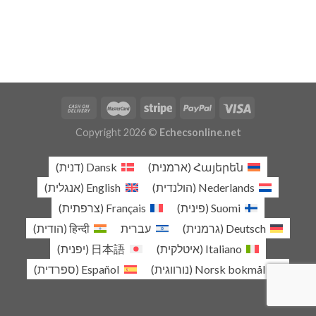
Copyright 2026 ©
Echecsonline.net
Հայերեն
(
ארמנית
)
Dansk
(
דנית
)
Nederlands
(
הולנדית
)
English
(
אנגלית
)
Suomi
(
פינית
)
Français
(
צרפתית
)
Deutsch
(
גרמנית
)
עברית
हिन्दी
(
הודית
)
Italiano
(
איטלקית
)
日本語
(
יפנית
)
Norsk bokmål
(
נורווגית
)
Español
(
ספרדית
)